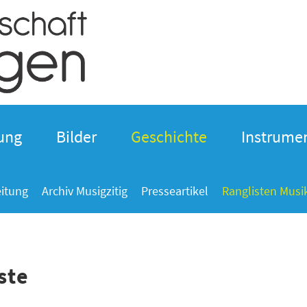
ung
Bilder
Geschichte
Instrumen
eitung
Archiv Musigzitig
Presseartikel
Ranglisten Musi
ste