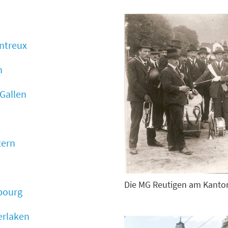
ontreux
n
 Gallen
zern
Die MG Reutigen am Kanto
ibourg
erlaken