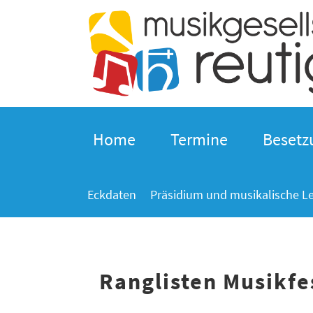
Home
Termine
Besetz
Eckdaten
Präsidium und musikalische L
Ranglisten Musikfe