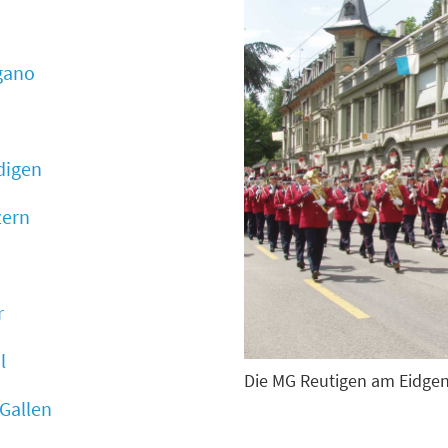
ugano
digen
zern
r
l
Die MG Reutigen am Eidgen
 Gallen