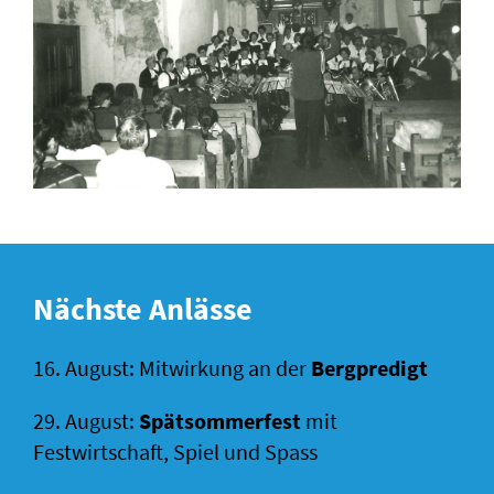
Nächste Anlässe
16. August: Mitwirkung an der
Bergpredigt
29. August:
Spätsommerfest
mit
Festwirtschaft, Spiel und Spass